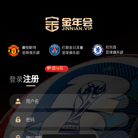
送
18
元
注册
登录