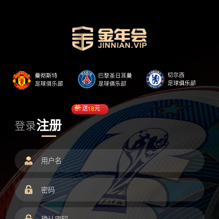
送
18
元
注册
登录